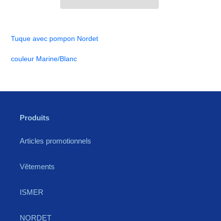
Ajout
d'un
Tuque avec pompon Nordet
produit
à
couleur Marine/Blanc
votre
panier
Produits
Articles promotionnels
Vêtements
ISMER
NORDET