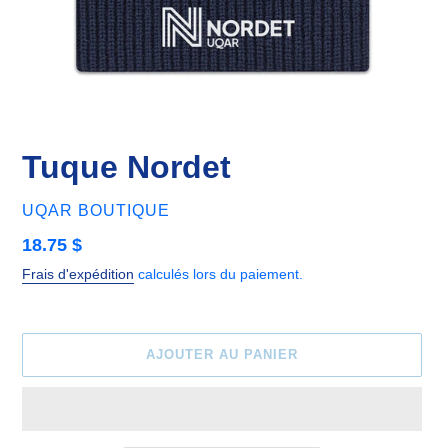
Tuque Nordet
DISTRIBUTEUR
UQAR BOUTIQUE
Prix
18.75 $
normal
Frais d'expédition
calculés lors du paiement.
AJOUTER AU PANIER