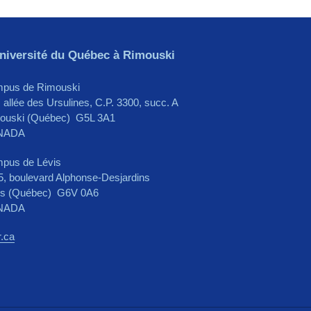
niversité du Québec à Rimouski
pus de Rimouski
 allée des Ursulines, C.P. 3300, succ. A
ouski (Québec) G5L 3A1
NADA
pus de Lévis
5, boulevard Alphonse-Desjardins
is (Québec) G6V 0A6
NADA
r.ca