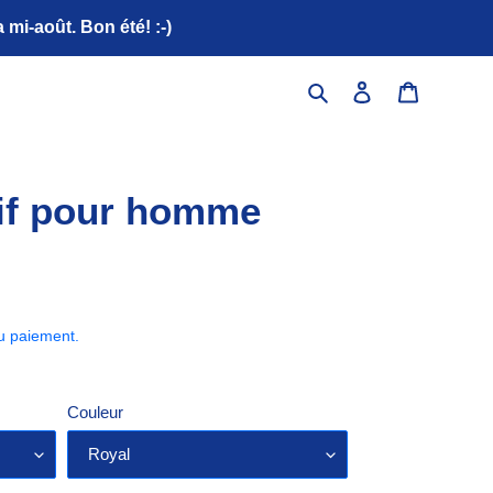
mi-août. Bon été! :-)
Rechercher
Se connecter
Panier
tif pour homme
du paiement.
Couleur