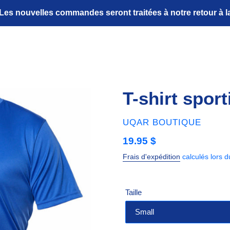
Les nouvelles commandes seront traitées à notre retour à la 
T-shirt spor
DISTRIBUTEUR
UQAR BOUTIQUE
Prix
19.95 $
normal
Frais d'expédition
calculés lors 
Taille