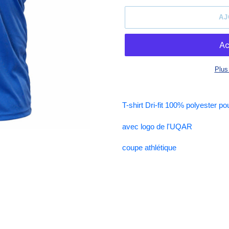
AJ
Plus
Ajout
d'un
T-shirt Dri-fit 100% polyester 
produit
à
avec logo de l'UQAR
votre
panier
coupe athlétique